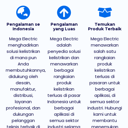
Pengalaman se
Pengalaman
Temukan
Indonesia
yang Luas
Produk Terbaik
Mega Electric
Mega Electric
Mega Electric
menghadirkan
adalah
menawarkan
solusi kelistrikan
penyedia solusi
salah satu
di mana pun
kelistrikan dan
rangkaian
Anda
menawarkan
produk
membutuhkannya,
berbagai
kelistrikan
didukung oleh
rangkaian
terluas di
desain,
produk
pasaran untuk
manufaktur,
kelistrikan
berbagai
distribusi,
terluas di pasar
aplikasi, di
layanan
Indonesia untuk
semua sektor
profesional, dan
berbagai
industri. Hubungi
dukungan
aplikasi di
kami untuk
pelanggan
semua sektor
membantu
teknis terbaik di
industri selama
menemukan