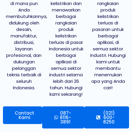
di mana pun
kelistrikan dan
rangkaian
Anda
menawarkan
produk
membutuhkannya,
berbagai
kelistrikan
didukung oleh
rangkaian
terluas di
desain,
produk
pasaran untuk
manufaktur,
kelistrikan
berbagai
distribusi,
terluas di pasar
aplikasi, di
layanan
Indonesia untuk
semua sektor
profesional, dan
berbagai
industri. Hubungi
dukungan
aplikasi di
kami untuk
pelanggan
semua sektor
membantu
teknis terbaik di
industri selama
menemukan
seluruh
lebih dari 26
apa yang Anda
Indonesia.
tahun. Hubungi
cari!
kami sekarang!
Contact
087-
(021)
Kami
8116-
600-
3891
8250