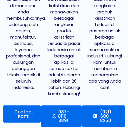
di mana pun
kelistrikan dan
rangkaian
Anda
menawarkan
produk
membutuhkannya,
berbagai
kelistrikan
didukung oleh
rangkaian
terluas di
desain,
produk
pasaran untuk
manufaktur,
kelistrikan
berbagai
distribusi,
terluas di pasar
aplikasi, di
layanan
Indonesia untuk
semua sektor
profesional, dan
berbagai
industri. Hubungi
dukungan
aplikasi di
kami untuk
pelanggan
semua sektor
membantu
teknis terbaik di
industri selama
menemukan
seluruh
lebih dari 26
apa yang Anda
Indonesia.
tahun. Hubungi
cari!
kami sekarang!
Contact
087-
(021)
Kami
8116-
600-
3891
8250